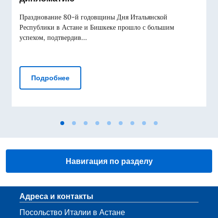
Празднование 80-й годовщины Дня Итальянской
Республики в Астане и Бишкеке прошло с большим
успехом, подтвердив...
80-летие Дня Республики: Италия отмечае
Подробнее
Навигация по разделу
Нижний колонтитул
Адреса и контакты
Посольство Италии в Астане