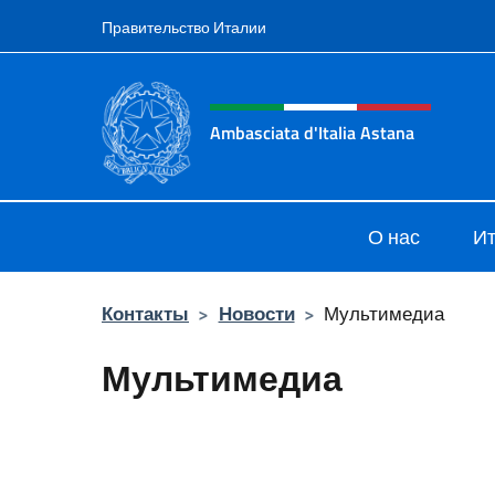
Перейти к содержанию
Правительство Италии
Шапка сайта, соцсети
Ambasciata d'Italia Astana
Il sito ufficiale dell'Ambasciata d'It
О нас
Ит
Контакты
>
Новости
>
Мультимедиа
Мультимедиа