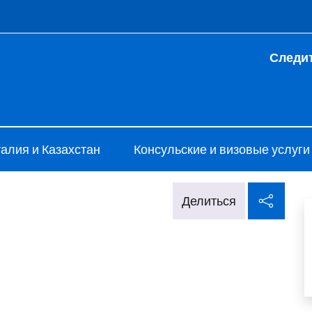
 и меню
Следит
alia Astana
алия и Казахстан
Консульские и визовые услуги
Поде
Делиться