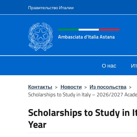
Перейти к содержанию
Правительство Италии
Шапка сайта, соцсети
Ambasciata d'Italia Astana
Il sito ufficiale dell'Ambasciata d'It
О нас
Ит
Контакты
>
Новости
>
Из посольства
>
Scholarships to Study in Italy – 2026/2027 Acad
Scholarships to Study in
Year