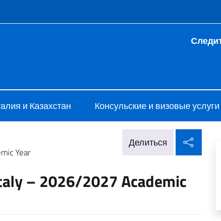
 и меню
Следит
alia Astana
алия и Казахстан
Консульские и визовые услуги
Поде
Делиться
emic Year
 Italy – 2026/2027 Academic