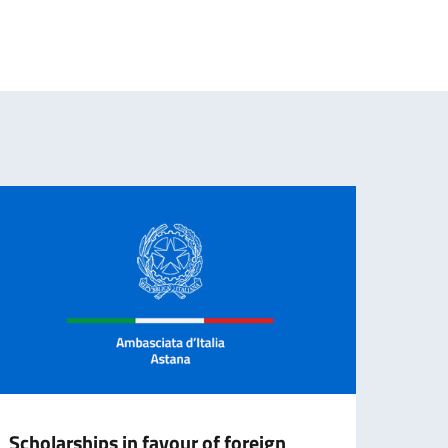
Scholarships in favour of foreign
Call 