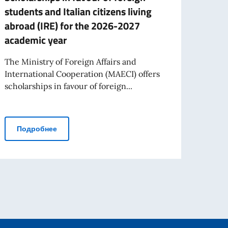
students and Italian citizens living
organ
abroad (IRE) for the 2026-2027
celeb
academic year
Italy
The Ministry of Foreign Affairs and
The E
International Cooperation (MAECI) offers
this p
scholarships in favour of foreign...
the...
домление
Scholarships in favour of foreign students and Italian c
Подробнее
По
гызстаном через искусство и гастрономическую дипломатию