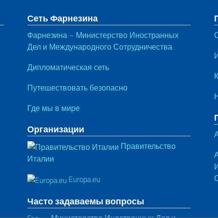
тул
Сеть Фарнезина
Фарнезина – Министерство Иностранных
Дел и Международного Сотрудничества
Дипломатическая сеть
Путешествовать безопасно
Где мы в мире
Организации
Правительство
Италии
Europa.eu
Часто задаваемы вопросы
Faq — Министерство Иностранных Дел и