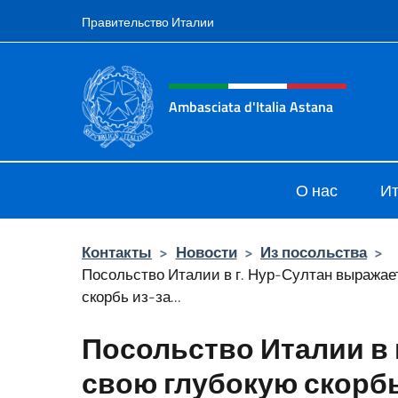
Перейти к содержанию
Правительство Италии
Шапка сайта, соцсети
Ambasciata d'Italia Astana
Il sito ufficiale dell'Ambasciata d'It
О нас
Ит
Контакты
>
Новости
>
Из посольства
>
Посольство Италии в г. Нур-Султан выражае
скорбь из-за...
Посольство Италии в 
свою глубокую скорбь