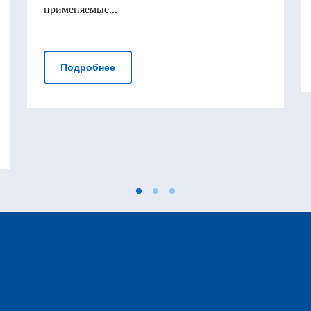
применяемые...
Консульский Отдел: официальное уве
Подробнее
ия отмечает стратегическое партнёрство с Казахстаном и Кыр