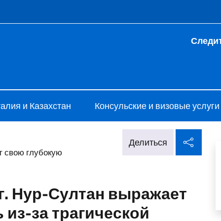
 и меню
Следит
alia Astana
алия и Казахстан
Консульские и визовые услуги
Поде
Делиться
т свою глубокую
г. Нур-Султан выражает
 из-за трагической