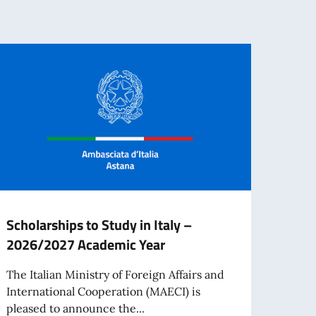
Scholarships to Study in Italy –
Schol
2026/2027 Academic Year
stude
abro
The Italian Ministry of Foreign Affairs and
acad
International Cooperation (MAECI) is
pleased to announce the...
The M