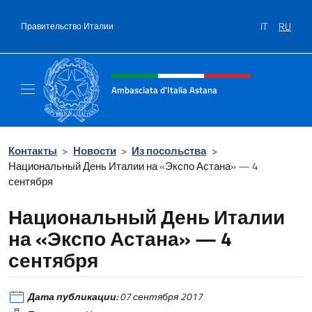
Перейти к содержанию
IT
RU
Правительство Италии
Шапка сайта, соцсети и ме
Ambasciata d'Italia Astana
Il sito ufficiale dell'Ambasciata d'Italia Asta
Контакты
>
Новости
>
Из посольства
>
Национальный День Италии на «Экспо Астана» — 4
сентября
Национальный День Италии
на «Экспо Астана» — 4
сентября
Дата публикации:
07 сентября 2017