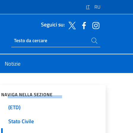
IT
RU
Seguici su:
Cerca nel sito
Ricerca sito live
Notizie
Passaporti e Carte d’identità
vidi sui Social Network
Percezioni Consolari
NAVIGA NELLA SEZIONE
Emergency Travel Documents
(ETD)
Stato Civile