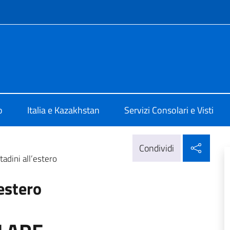
e menù
alia Astana
o
Italia e Kazakhstan
Servizi Consolari e Visti
Condi
Condividi
tadini all’estero
’estero