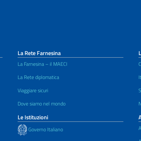
La Rete Farnesina
L
La Farnesina – il MAECI
C
La Rete diplomatica
I
Viaggiare sicuri
S
Dove siamo nel mondo
N
Le Istituzioni
A
Governo Italiano