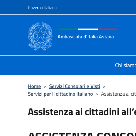
Salta al contenuto
Governo Italiano
Intestazione sito, social 
Ambasciata d'Italia Astana
Il sito ufficiale dell'Ambasciata d'It
Chi siam
Home
>
Servizi Consolari e Visti
>
Servizi per il cittadino italiano
>
Assistenza ai cit
Assistenza ai cittadini all