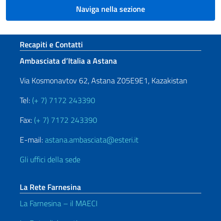
Naviga nella sezione
Sezione footer
Recapiti e Contatti
Ambasciata d’Italia a Astana
Via Kosmonavtov 62, Astana Z05E9E1, Kazakistan
Tel:
(+ 7) 7172 243390
Fax:
(+ 7) 7172 243390
E-mail:
astana.ambasciata@esteri.it
Gli uffici della sede
La Rete Farnesina
La Farnesina – il MAECI