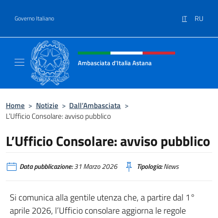
Salta al contenuto
IT
RU
Governo Italiano
Intestazione sito, social e menù
Ambasciata d'Italia Astana
Il sito ufficiale dell'Ambasciata d'Italia Asta
Home
>
Notizie
>
Dall’Ambasciata
>
L’Ufficio Consolare: avviso pubblico
L’Ufficio Consolare: avviso pubblico
Data pubblicazione:
31 Marzo 2026
Tipologia:
News
Si comunica alla gentile utenza che, a partire dal 1°
aprile 2026, l’Ufficio consolare aggiorna le regole