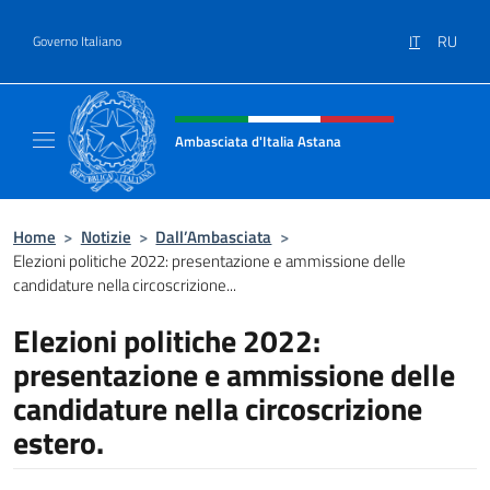
Salta al contenuto
IT
RU
Governo Italiano
Intestazione sito, social e menù
Ambasciata d'Italia Astana
Il sito ufficiale dell'Ambasciata d'Italia Asta
Home
>
Notizie
>
Dall’Ambasciata
>
Elezioni politiche 2022: presentazione e ammissione delle
candidature nella circoscrizione...
Elezioni politiche 2022:
presentazione e ammissione delle
candidature nella circoscrizione
estero.