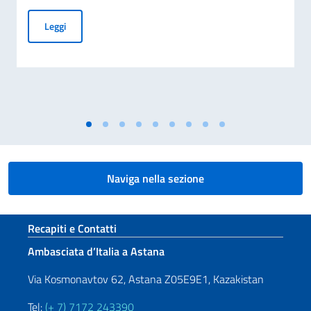
Graduatoria borse di studio per cittadini kazaki a.a. 2026 –
Leggi
Naviga nella sezione
Sezione footer
Recapiti e Contatti
Ambasciata d’Italia a Astana
Via Kosmonavtov 62, Astana Z05E9E1, Kazakistan
Tel:
(+ 7) 7172 243390