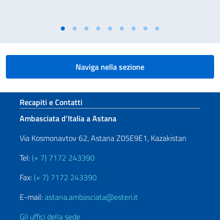
Naviga nella sezione
Sezione footer
Recapiti e Contatti
Ambasciata d’Italia a Astana
Via Kosmonavtov 62, Astana Z05E9E1, Kazakistan
Tel:
(+ 7) 7172 243390
Fax:
(+ 7) 7172 243390
E-mail:
astana.ambasciata@esteri.it
Gli uffici della sede