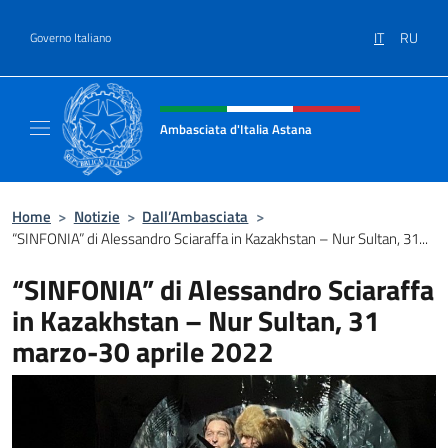
Salta al contenuto
IT
RU
Governo Italiano
Intestazione sito, social e menù
Ambasciata d'Italia Astana
Il sito ufficiale dell'Ambasciata d'Italia Asta
Home
>
Notizie
>
Dall’Ambasciata
>
“SINFONIA” di Alessandro Sciaraffa in Kazakhstan – Nur Sultan, 31...
“SINFONIA” di Alessandro Sciaraffa
in Kazakhstan – Nur Sultan, 31
marzo-30 aprile 2022