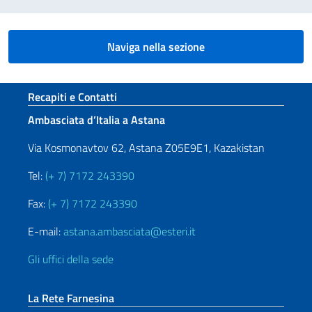
Naviga nella sezione
Sezione footer
Recapiti e Contatti
Ambasciata d’Italia a Astana
Via Kosmonavtov 62, Astana Z05E9E1, Kazakistan
Tel:
(+ 7) 7172 243390
Fax:
(+ 7) 7172 243390
E-mail:
astana.ambasciata@esteri.it
Gli uffici della sede
La Rete Farnesina