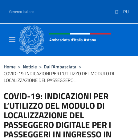
Salta al contenuto
IT
RU
Governo Italiano
Intestazione sito, social e menù
Ambasciata d'Italia Astana
Il sito ufficiale dell'Ambasciata d'Italia Asta
Home
>
Notizie
>
Dall’Ambasciata
>
COVID-19: INDICAZIONI PER L’UTILIZZO DEL MODULO DI
LOCALIZZAZIONE DEL PASSEGGERO...
COVID-19: INDICAZIONI PER
L’UTILIZZO DEL MODULO DI
LOCALIZZAZIONE DEL
PASSEGGERO DIGITALE PER I
PASSEGGERI IN INGRESSO IN