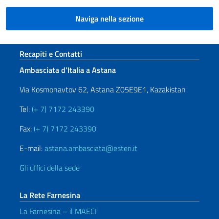
Naviga nella sezione
Sezione footer
Recapiti e Contatti
Ambasciata d’Italia a Astana
Via Kosmonavtov 62, Astana Z05E9E1, Kazakistan
Tel:
(+ 7) 7172 243390
Fax:
(+ 7) 7172 243390
E-mail:
astana.ambasciata@esteri.it
Gli uffici della sede
La Rete Farnesina
La Farnesina – il MAECI