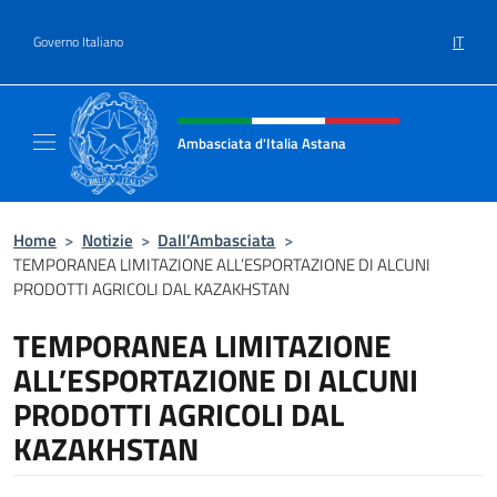
Salta al contenuto
IT
Governo Italiano
Intestazione sito, social e menù
Ambasciata d'Italia Astana
Il sito ufficiale dell'Ambasciata d'Italia Asta
Home
>
Notizie
>
Dall’Ambasciata
>
TEMPORANEA LIMITAZIONE ALL’ESPORTAZIONE DI ALCUNI
PRODOTTI AGRICOLI DAL KAZAKHSTAN
TEMPORANEA LIMITAZIONE
ALL’ESPORTAZIONE DI ALCUNI
PRODOTTI AGRICOLI DAL
KAZAKHSTAN