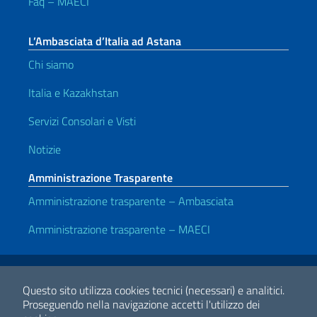
Faq – MAECI
L’Ambasciata d’Italia ad Astana
Chi siamo
Italia e Kazakhstan
Servizi Consolari e Visti
Notizie
Amministrazione Trasparente
Amministrazione trasparente – Ambasciata
Amministrazione trasparente – MAECI
Link Utili
Note legali
Privacy e cookie policy
Dichiarazione di accessibilità
Questo sito utilizza cookies tecnici (necessari) e analitici.
Proseguendo nella navigazione accetti l'utilizzo dei