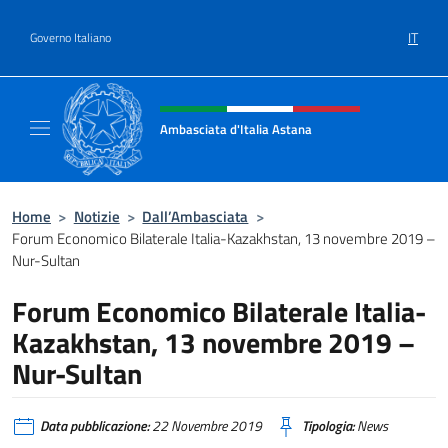
Salta al contenuto
IT
Governo Italiano
Intestazione sito, social e menù
Ambasciata d'Italia Astana
Il sito ufficiale dell'Ambasciata d'Italia Asta
Home
>
Notizie
>
Dall’Ambasciata
>
Forum Economico Bilaterale Italia-Kazakhstan, 13 novembre 2019 –
Nur-Sultan
Forum Economico Bilaterale Italia-
Kazakhstan, 13 novembre 2019 –
Nur-Sultan
Data pubblicazione:
22 Novembre 2019
Tipologia:
News