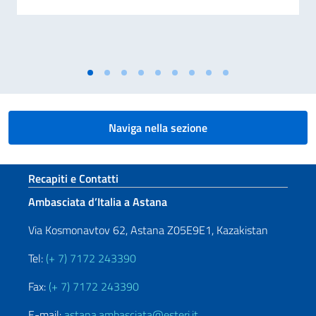
Naviga nella sezione
Sezione footer
Recapiti e Contatti
Ambasciata d’Italia a Astana
Via Kosmonavtov 62, Astana Z05E9E1, Kazakistan
Tel:
(+ 7) 7172 243390
Fax:
(+ 7) 7172 243390
E-mail:
astana.ambasciata@esteri.it