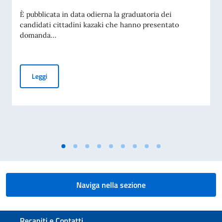
È pubblicata in data odierna la graduatoria dei
candidati cittadini kazaki che hanno presentato
domanda...
Graduatoria borse di studio per cittadini kazaki a.a. 2026 –
Leggi
Naviga nella sezione
Sezione footer
Recapiti e Contatti