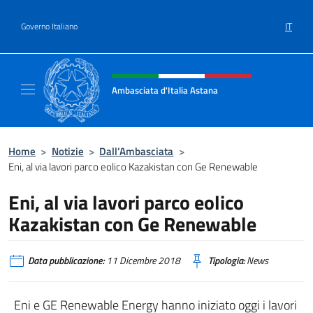
Salta al contenuto
IT
Governo Italiano
Intestazione sito, social e menù
Ambasciata d'Italia Astana
Il sito ufficiale dell'Ambasciata d'Italia Asta
Home
>
Notizie
>
Dall’Ambasciata
>
Eni, al via lavori parco eolico Kazakistan con Ge Renewable
Eni, al via lavori parco eolico
Kazakistan con Ge Renewable
Data pubblicazione:
11 Dicembre 2018
Tipologia:
News
Eni e GE Renewable Energy hanno iniziato oggi i lavori