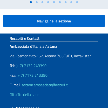
Naviga nella sezione
Sezione footer
Recapiti e Contatti
Ambasciata d’Italia a Astana
Via Kosmonavtov 62, Astana Z05E9E1, Kazakistan
Tel:
(+ 7) 7172 243390
Fax:
(+ 7) 7172 243390
E-mail:
astana.ambasciata@esteri.it
Gli uffici della sede