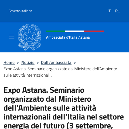
Salta al contenuto
IT
RU
Governo Italiano
Intestazione sito, social e menù
Ambasciata d'Italia Astana
Il sito ufficiale dell'Ambasciata d'Italia Asta
Home
>
Notizie
>
Dall’Ambasciata
>
Expo Astana. Seminario organizzato dal Ministero dell’Ambiente
sulle attività internazionali...
Expo Astana. Seminario
organizzato dal Ministero
dell’Ambiente sulle attività
internazionali dell’Italia nel settore
energia del futuro (3 settembre,