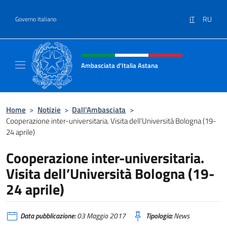
Salta al contenuto
IT
RU
Governo Italiano
Intestazione sito, social e menù
Ambasciata d'Italia Astana
Il sito ufficiale dell'Ambasciata d'Italia Asta
Home
>
Notizie
>
Dall’Ambasciata
>
Cooperazione inter-universitaria. Visita dell’Università Bologna (19-
24 aprile)
Cooperazione inter-universitaria.
Visita dell’Università Bologna (19-
24 aprile)
Data pubblicazione:
03 Maggio 2017
Tipologia:
News