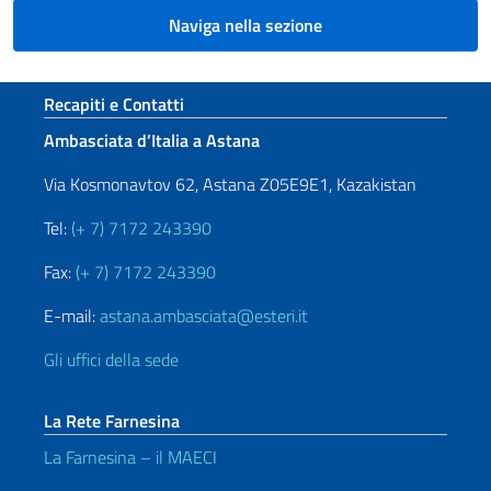
Naviga nella sezione
Sezione footer
Recapiti e Contatti
Ambasciata d’Italia a Astana
Via Kosmonavtov 62, Astana Z05E9E1, Kazakistan
Tel:
(+ 7) 7172 243390
Fax:
(+ 7) 7172 243390
E-mail:
astana.ambasciata@esteri.it
Gli uffici della sede
La Rete Farnesina
La Farnesina – il MAECI