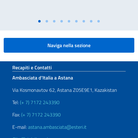
Naviga nella sezione
Sezione footer
Recapiti e Contatti
Ambasciata d’Italia a Astana
Via Kosmonavtov 62, Astana Z05E9E1, Kazakistan
Tel:
(+ 7) 7172 243390
Fax:
(+ 7) 7172 243390
E-mail:
astana.ambasciata@esteri.it