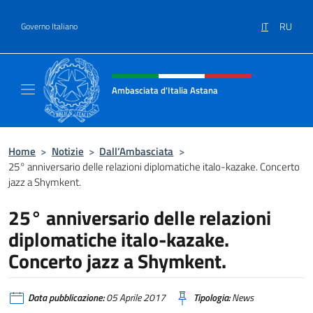
Salta al contenuto
IT
RU
Governo Italiano
Intestazione sito, social e menù
Ambasciata d'Italia Astana
Il sito ufficiale dell'Ambasciata d'Italia Asta
Home
>
Notizie
>
Dall’Ambasciata
>
25° anniversario delle relazioni diplomatiche italo-kazake. Concerto
jazz a Shymkent.
25° anniversario delle relazioni
diplomatiche italo-kazake.
Concerto jazz a Shymkent.
Data pubblicazione:
05 Aprile 2017
Tipologia:
News