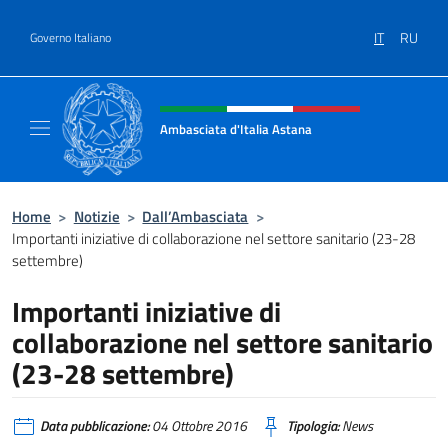
Salta al contenuto
IT
RU
Governo Italiano
Intestazione sito, social e menù
Ambasciata d'Italia Astana
Il sito ufficiale dell'Ambasciata d'Italia Asta
Home
>
Notizie
>
Dall’Ambasciata
>
Importanti iniziative di collaborazione nel settore sanitario (23-28
settembre)
Importanti iniziative di
collaborazione nel settore sanitario
(23-28 settembre)
Data pubblicazione:
04 Ottobre 2016
Tipologia:
News