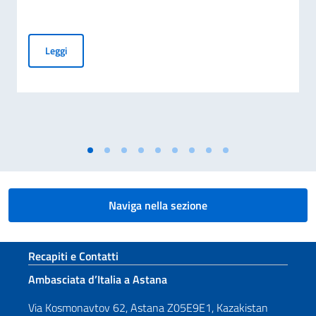
Graduatoria borse di studio per cittadini kazaki a.a. 2026 –
Leggi
Naviga nella sezione
Sezione footer
Recapiti e Contatti
Ambasciata d’Italia a Astana
Via Kosmonavtov 62, Astana Z05E9E1, Kazakistan