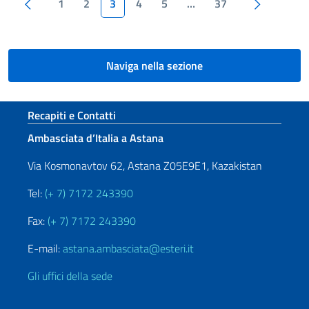
Paginazione
Pagina precedente
Pagina s
1
2
3
4
5
…
37
Naviga nella sezione
Sezione footer
Recapiti e Contatti
Ambasciata d’Italia a Astana
Via Kosmonavtov 62, Astana Z05E9E1, Kazakistan
Tel:
(+ 7) 7172 243390
Fax:
(+ 7) 7172 243390
E-mail:
astana.ambasciata@esteri.it
Gli uffici della sede