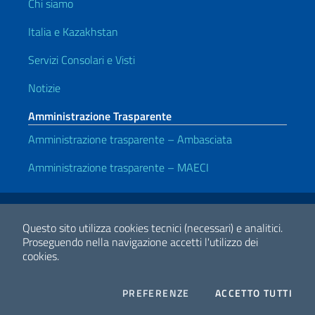
Chi siamo
Italia e Kazakhstan
Servizi Consolari e Visti
Notizie
Amministrazione Trasparente
Amministrazione trasparente – Ambasciata
Amministrazione trasparente – MAECI
Link Utili
Note legali
Privacy e cookie policy
Dichiarazione di accessibilità
Questo sito utilizza cookies tecnici (necessari) e analitici.
Proseguendo nella navigazione accetti l'utilizzo dei
cookies.
2026 Copyright Ministero degli Affari Esteri e della Cooperazione
Internazionale
COOKIES
I CO
PREFERENZE
ACCETTO TUTTI
Facebook
Twitter
Whatsapp